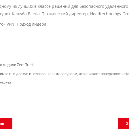
дному из лучших в классе решений для безопасного удаленного
тупит Кашуба Елена, Технический директор, Headtechnology Gr
о» VPN. Подход лидера.
 модели Zero Trust.
ость и доступ к неразрешенным ресурсам, что снижает поверхность ата
текста.
ию
З