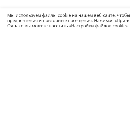
Мы используем файлы cookie на нашем веб-сайте, чтоб
предпочтения и повторные посещения. Нажимая «Принять
Однако вы можете посетить «Настройки файлов cookie»,
Главный офис:
HEADTECHNOLOGY OU
Нарвское шоссе, 13, 10151, Таллин, Эстония
+372 8157 2484
info@headtechnology.com