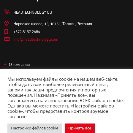
HEADTECHNOLOGY OU
Нарвское шоссе, 13, 10151, Таллин, Эстония
+372 8157 2484
info@headtechnology.com
О компании
Контакты
Мы используем файлы cookie на нашем веб-сайте,
Стать партнером
чтобы дать вам наиболее релевантный опыт,
запоминая ваши предпочтения и повторные
Политика конфиденциальности
посещения. Нажимая «Принять все», вы
соглашаетесь на использование ВСЕХ файлов cookie.
Однако вы можете посетить «Настройки файлов
cookie», чтобы предоставить контролируемое
Copyright © 2026 Headtechnology. All rights reserved.
согласие.
Настройки файлов cookie
Принять все