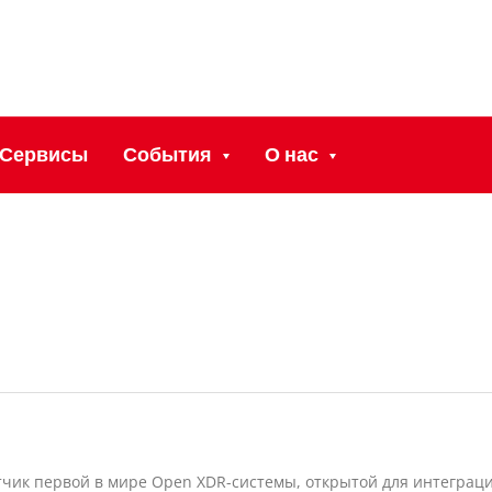
Сервисы
События
О нас
аботчик первой в мире Open XDR-системы, открытой для интегр