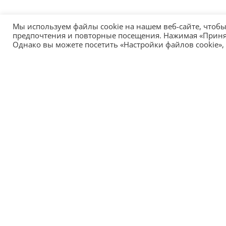
Мы используем файлы cookie на нашем веб-сайте, чтоб
предпочтения и повторные посещения. Нажимая «Принять
Однако вы можете посетить «Настройки файлов cookie»,
Главный офис:
HEADTECHNOLOGY OU
Нарвское шоссе, 13, 10151, Таллин, Эстония
+372 8157 2484
info@headtechnology.com