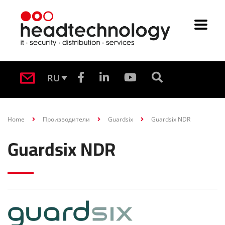
RU
Home
Производители
Guardsix
Guardsix NDR
Guardsix NDR