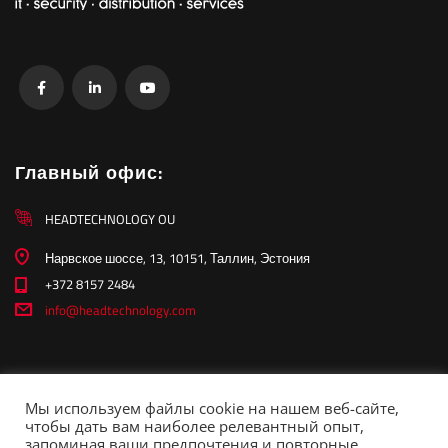
Главный офис:
HEADTECHNOLOGY OU
Нарвское шоссе, 13, 10151, Таллин, Эстония
+372 8157 2484
info@headtechnology.com
О компании
Мы используем файлы cookie на нашем веб-сайте,
Контакты
чтобы дать вам наиболее релевантный опыт,
запоминая ваши предпочтения и повторные