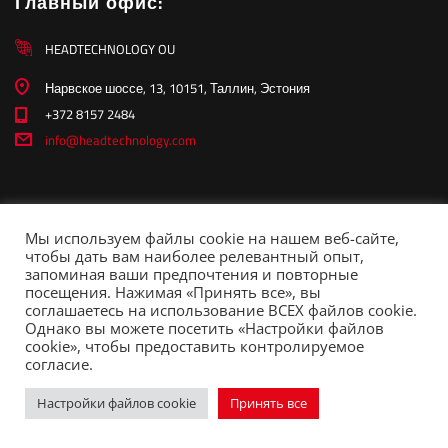
Главный офис:
HEADTECHNOLOGY OU
Нарвское шоссе, 13, 10151, Таллин, Эстония
+372 8157 2484
info@headtechnology.com
О компании
Мы используем файлы cookie на нашем веб-сайте,
Контакты
чтобы дать вам наиболее релевантный опыт,
запоминая ваши предпочтения и повторные
Стать партнером
посещения. Нажимая «Принять все», вы
соглашаетесь на использование ВСЕХ файлов cookie.
Политика конфиденциальности
Однако вы можете посетить «Настройки файлов
cookie», чтобы предоставить контролируемое
согласие.
Copyright © 2026 Headtechnology. All rights reserved.
Настройки файлов cookie
Принять все